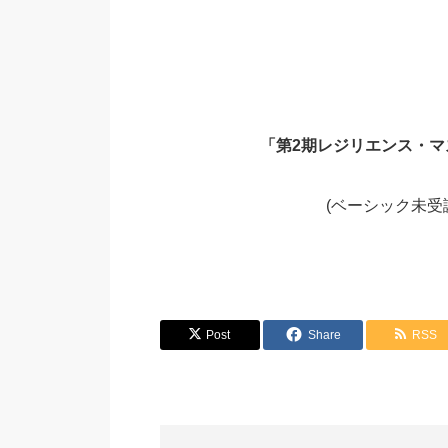
「第2期レジリエンス・
(ベーシック未
Post
Share
RSS